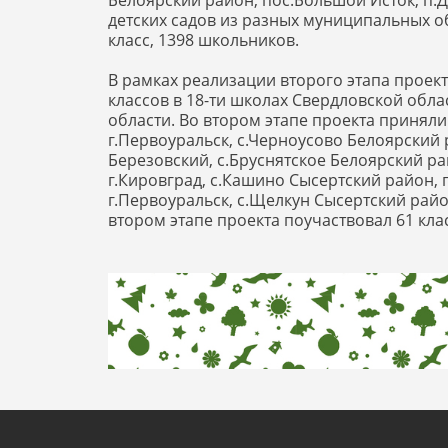
Белоярский район, пос.Большой Исток, п.Д
детских садов из разных муниципальных об
класс, 1398 школьников.
В рамках реализации второго этапа проекта
классов в 18-ти школах Свердловской обла
области. Во втором этапе проекта принял
г.Первоуральск, с.Черноусово Белоярский 
Березовский, с.Бруснятское Белоярский ра
г.Кировград, с.Кашино Сысертский район, 
г.Первоуральск, с.Щелкун Сысертский район,
втором этапе проекта поучаствовал 61 кла