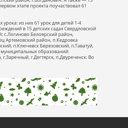
тский район, г.Богданович. А также — 13
 первом этапе проекта поучаствовал 61
урока: из них 61 урок для детей 1-4
реждений в 15 детских садах Свердловской
й: с.Логиново Белоярский район,
нец Артемовский район, п.Кедровка
кий, п.Ключевск Березовский, п.Таватуй,
ных муниципальных образований:
 г.Заречный, г.Дегтярск, п.Двуреченск. Во