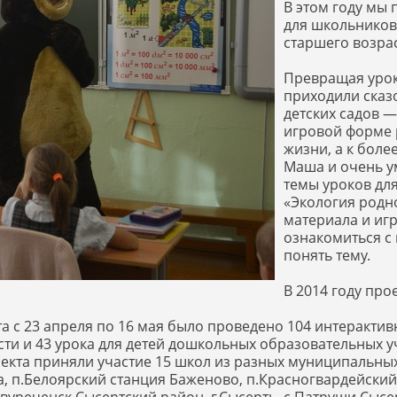
В этом году мы 
для школьников
старшего возрас
Превращая урок
приходили сказ
детских садов —
игровой форме 
жизни, а к бол
Маша и очень у
темы уроков дл
«Экология родн
материала и иг
ознакомиться с
понять тему.
В 2014 году про
 с 23 апреля по 16 мая было проведено 104 интерактивны
сти и 43 урока для детей дошкольных образовательных у
оекта приняли участие 15 школ из разных муниципальных
а, п.Белоярский станция Баженово, п.Красногвардейский