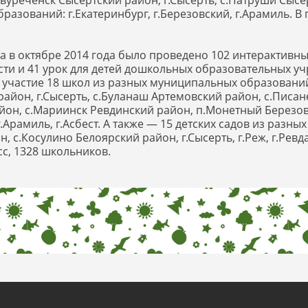
вуреченск Сысертский район, г.Сысерть, с.Патруши Сысер
разований: г.Екатеринбург, г.Березовский, г.Арамиль. В
 в октябре 2014 года было проведено 102 интерактивных 
сти и 41 урок для детей дошкольных образовательных уч
и участие 18 школ из разных муниципальных образовани
район, г.Сысерть, с.Буланаш Артемовский район, с.Писа
йон, с.Мариинск Ревдинский район, п.Монетный Березовс
г.Арамиль, г.Асбест. А также — 15 детских садов из раз
 с.Косулино Белоярский район, г.Сысерть, г.Реж, г.Ревда,
сс, 1328 школьников.