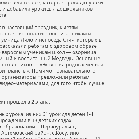
поменяли героев, которые проводят уроки
, и добавили уроки для дошкольников
та.
 в настоящий праздник, к детям
очные персонажи: к воспитанникам из
 умница Лило и непоседа Стич, которые в
рассказали ребятам о здоровом образе
ее взрослым ученикам школ — озорница
мный и воспитанный Медведь. Основные
я школьников — «Экология родных мест» и
ой планеты». Помимо познавательного
р организаторы предложили ребятам
 видео-материалами, для того чтобы лучше
ект прошел в 2 этапа.
х урока: из них 61 урок для детей 1-4
чреждений в 13 детских садах
 образований: г.Первоуральск,
 Артемовский район, с.Косулино